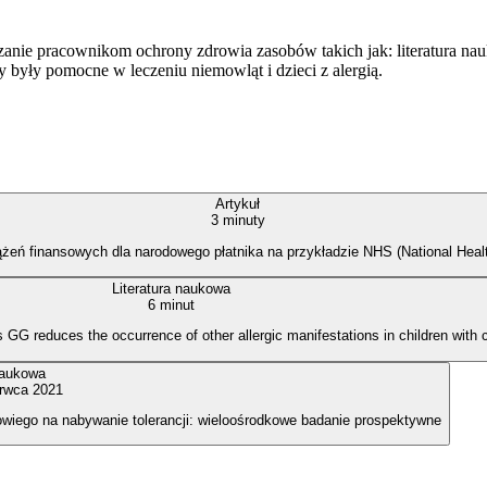
zanie pracownikom ochrony zdrowia zasobów takich jak: literatura n
by były pomocne w leczeniu niemowląt i dzieci z alergią.
Artykuł
3 minuty
ń finansowych dla narodowego płatnika na przykładzie NHS (National Health S
Literatura naukowa
6 minut
G reduces the occurrence of other allergic manifestations in children with co
naukowa
rwca 2021
owiego na nabywanie tolerancji: wieloośrodkowe badanie prospektywne